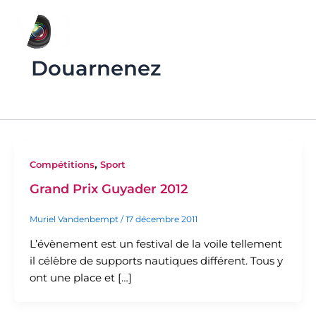
Aller
F
I
au
a
n
c
s
contenu
e
t
Douarnenez
b
a
o
g
o
r
k
a
m
,
Compétitions
Sport
Grand Prix Guyader 2012
Muriel Vandenbempt
/
17 décembre 2011
L’évènement est un festival de la voile tellement
il célèbre de supports nautiques différent. Tous y
ont une place et […]