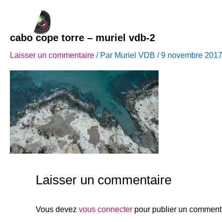
Aller
ACCUEIL
A PROPOS
CINEMATO
au
contenu
cabo cope torre – muriel vdb-2
Laisser un commentaire
/ Par
Muriel VDB
/
9 novembre 201
Laisser un commentaire
Vous devez
vous connecter
pour publier un commenta