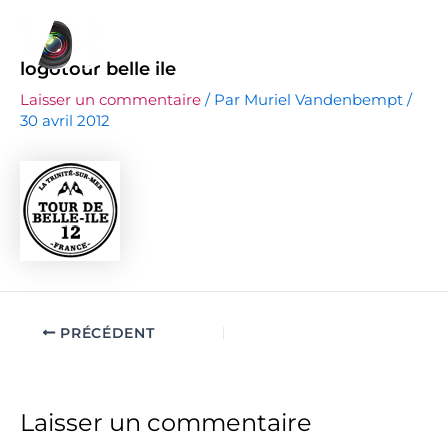
Aller
F
I
au
a
n
c
s
contenu
logotour belle ile
e
t
b
a
Laisser un commentaire
/ Par
Muriel Vandenbempt
/
o
g
30 avril 2012
o
r
k
a
m
PRÉCÉDENT
Laisser un commentaire